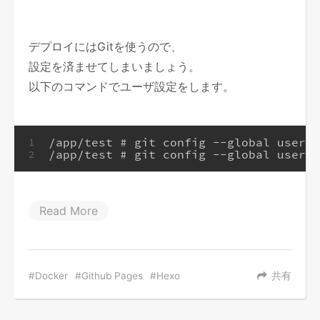
デプロイにはGitを使うので、
設定を済ませてしまいましょう。
以下のコマンドでユーザ設定をします。
/app/test # git config --global user.n
1
/app/test # git config --global user.e
2
Read More
Docker
Github Pages
Hexo
共有