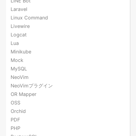
LINE Bot
Laravel
Linux Command
Livewire
Logcat
Lua
Minikube
Mock
MySQL
NeoVim
NeoVimプラグイン
OR Mapper
OSS
Orchid
PDF
PHP