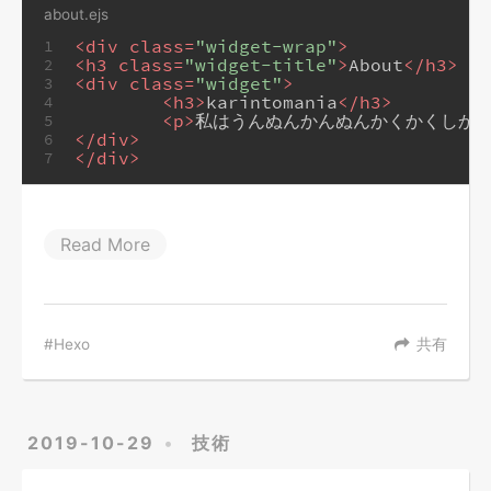
about.ejs
<
div
class
=
"widget-wrap"
>
1
<
h3
class
=
"widget-title"
>
About
</
h3
>
2
<
div
class
=
"widget"
>
3
<
h3
>
karintomania
</
h3
>
4
<
p
>
私はうんぬんかんぬんかくかくしか
5
</
div
>
6
</
div
>
7
Read More
Hexo
共有
2019-10-29
技術