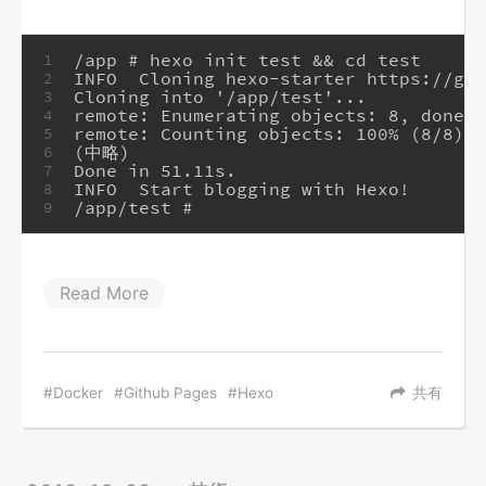
/app # hexo init test && cd test
1
INFO  Cloning hexo-starter https://git
2
Cloning into '/app/test'...
3
remote: Enumerating objects: 8, done.
4
remote: Counting objects: 100% (8/8), 
5
(中略)
6
Done in 51.11s.
7
INFO  Start blogging with Hexo!
8
/app/test # 
9
Read More
Docker
Github Pages
Hexo
共有