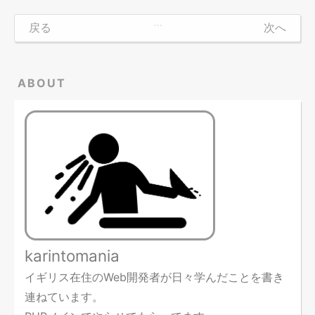
…
戻る
次へ
ABOUT
karintomania
イギリス在住のWeb開発者が日々学んだことを書き
連ねています。