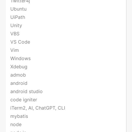
Twitter4j
Ubuntu
UiPath
Unity
VBS
VS Code
Vim
Windows
Xdebug
admob
android
android studio
code igniter
iTerm2, AI, ChatGPT, CLI
mybatis
node