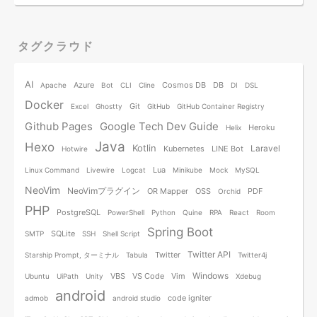
タグクラウド
AI
Azure
Cosmos DB
DB
Apache
Bot
CLI
Cline
DI
DSL
Docker
Git
Excel
Ghostty
GitHub
GitHub Container Registry
Github Pages
Google Tech Dev Guide
Heroku
Helix
Java
Hexo
Kotlin
Laravel
Kubernetes
LINE Bot
Hotwire
Lua
Linux Command
Livewire
Logcat
Minikube
Mock
MySQL
NeoVim
NeoVimプラグイン
OR Mapper
OSS
PDF
Orchid
PHP
PostgreSQL
PowerShell
Python
Quine
RPA
React
Room
Spring Boot
SQLite
SMTP
SSH
Shell Script
Twitter API
Twitter
Starship Prompt, ターミナル
Tabula
Twitter4j
Windows
VBS
VS Code
Vim
Ubuntu
UiPath
Unity
Xdebug
android
code igniter
admob
android studio