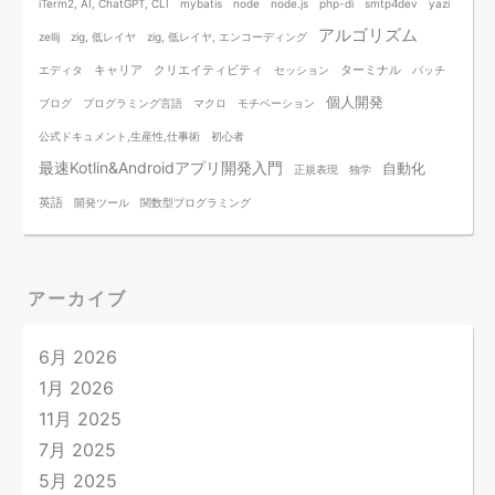
iTerm2, AI, ChatGPT, CLI
mybatis
node
node.js
php-di
smtp4dev
yazi
アルゴリズム
zellij
zig, 低レイヤ
zig, 低レイヤ, エンコーディング
キャリア
クリエイティビティ
ターミナル
エディタ
セッション
バッチ
個人開発
ブログ
プログラミング言語
マクロ
モチベーション
公式ドキュメント,生産性,仕事術
初心者
最速Kotlin&Androidアプリ開発入門
自動化
正規表現
独学
英語
開発ツール
関数型プログラミング
アーカイブ
6月 2026
1月 2026
11月 2025
7月 2025
5月 2025