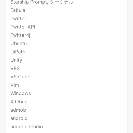
Starship Prompt, ターミナル
Tabula
Twitter
Twitter API
Twitter4j
Ubuntu
UiPath
Unity
VBS
VS Code
Vim
Windows
Xdebug
admob
android
android studio