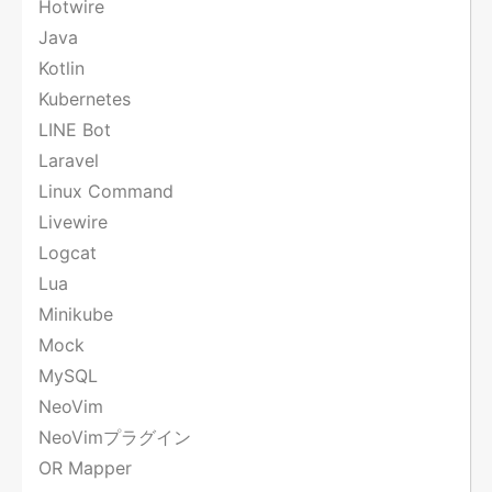
Hotwire
Java
Kotlin
Kubernetes
LINE Bot
Laravel
Linux Command
Livewire
Logcat
Lua
Minikube
Mock
MySQL
NeoVim
NeoVimプラグイン
OR Mapper