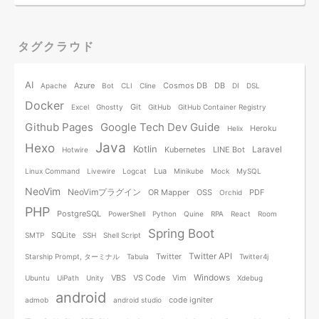
タグクラウド
AI
Azure
Cosmos DB
DB
Apache
Bot
CLI
Cline
DI
DSL
Docker
Git
Excel
Ghostty
GitHub
GitHub Container Registry
Github Pages
Google Tech Dev Guide
Heroku
Helix
Java
Hexo
Kotlin
Laravel
Kubernetes
LINE Bot
Hotwire
Lua
Linux Command
Livewire
Logcat
Minikube
Mock
MySQL
NeoVim
NeoVimプラグイン
OR Mapper
OSS
PDF
Orchid
PHP
PostgreSQL
PowerShell
Python
Quine
RPA
React
Room
Spring Boot
SQLite
SMTP
SSH
Shell Script
Twitter API
Twitter
Starship Prompt, ターミナル
Tabula
Twitter4j
Windows
VBS
VS Code
Vim
Ubuntu
UiPath
Unity
Xdebug
android
code igniter
admob
android studio