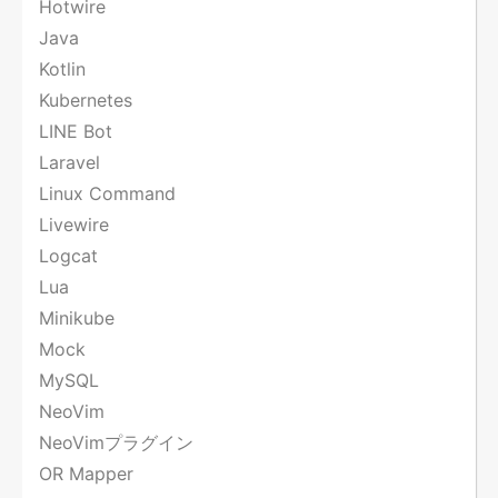
Hotwire
Java
Kotlin
Kubernetes
LINE Bot
Laravel
Linux Command
Livewire
Logcat
Lua
Minikube
Mock
MySQL
NeoVim
NeoVimプラグイン
OR Mapper