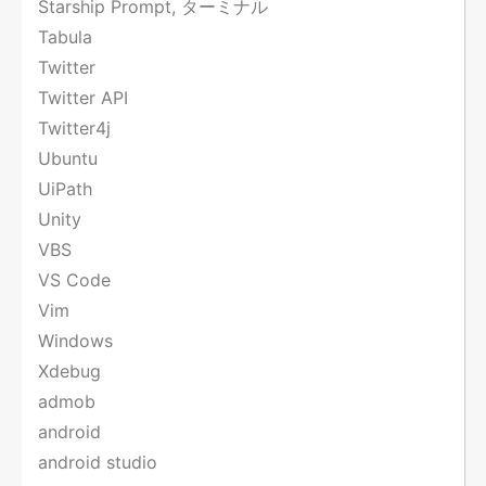
Starship Prompt, ターミナル
Tabula
Twitter
Twitter API
Twitter4j
Ubuntu
UiPath
Unity
VBS
VS Code
Vim
Windows
Xdebug
admob
android
android studio