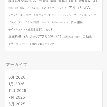
iTerm2, AI, ChatGPT, CLI
mybatis
node
node.js
php-di
smtp4dev
yazi
アルゴリズム
zellij
zig, 低レイヤ
zig, 低レイヤ, エンコーディング
キャリア
クリエイティビティ
ターミナル
エディタ
セッション
バッチ
個人開発
ブログ
プログラミング言語
マクロ
モチベーション
公式ドキュメント,生産性,仕事術
初心者
最速Kotlin&Androidアプリ開発入門
自動化
正規表現
独学
英語
開発ツール
関数型プログラミング
アーカイブ
6月 2026
1月 2026
11月 2025
7月 2025
5月 2025