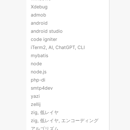
Xdebug
admob
android
android studio
code igniter
iTerm2, AI, ChatGPT, CLI
mybatis
node
node.js
php-di
smtp4dev
yazi
zellij
zig, 低レイヤ
zig, 低レイヤ, エンコーディング
アルゴリズム