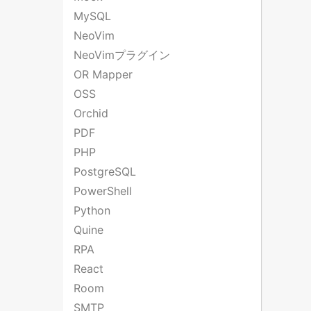
MySQL
NeoVim
NeoVimプラグイン
OR Mapper
OSS
Orchid
PDF
PHP
PostgreSQL
PowerShell
Python
Quine
RPA
React
Room
SMTP