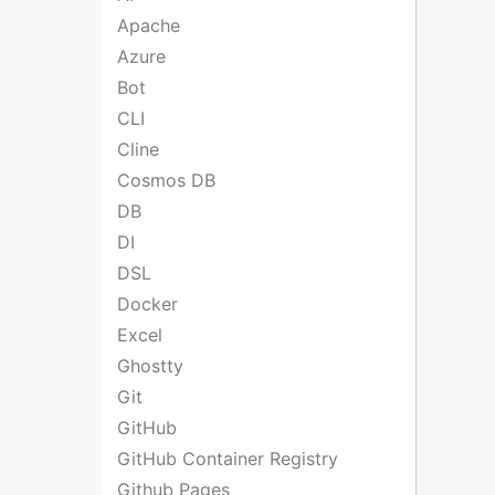
Apache
Azure
Bot
CLI
Cline
Cosmos DB
DB
DI
DSL
Docker
Excel
Ghostty
Git
GitHub
GitHub Container Registry
Github Pages