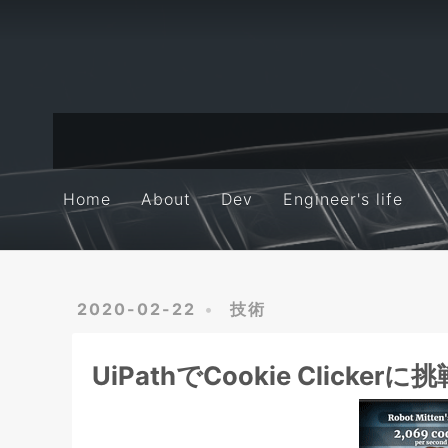
Home
About
Dev
Engineer's life
Home
About
Dev
Engineer's life
2020-02-22
技術
UiPathでCookie Clicker