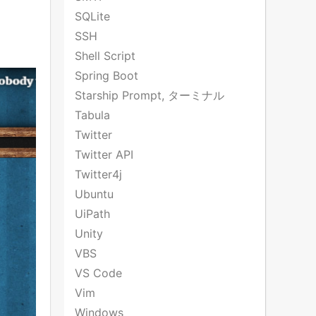
SQLite
SSH
Shell Script
Spring Boot
Starship Prompt, ターミナル
Tabula
Twitter
Twitter API
Twitter4j
Ubuntu
UiPath
Unity
VBS
VS Code
Vim
Windows