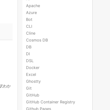
Apache
Azure
Bot
CLI
Cline
Cosmos DB
DB
DI
DSL
Docker
Excel
Ghostty
訳わか
Git
GitHub
GitHub Container Registry
Github Pages