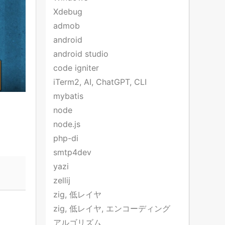
Xdebug
admob
android
android studio
code igniter
iTerm2, AI, ChatGPT, CLI
mybatis
node
node.js
php-di
smtp4dev
yazi
zellij
zig, 低レイヤ
zig, 低レイヤ, エンコーディング
アルゴリズム