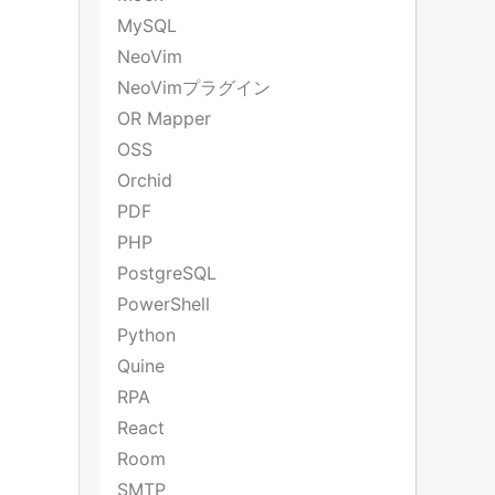
MySQL
NeoVim
NeoVimプラグイン
OR Mapper
OSS
Orchid
PDF
PHP
PostgreSQL
PowerShell
Python
Quine
RPA
React
Room
SMTP