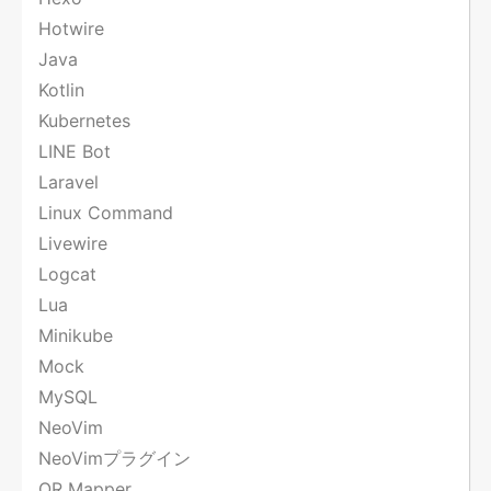
Hotwire
Java
Kotlin
Kubernetes
LINE Bot
Laravel
Linux Command
Livewire
Logcat
Lua
Minikube
Mock
MySQL
NeoVim
NeoVimプラグイン
OR Mapper