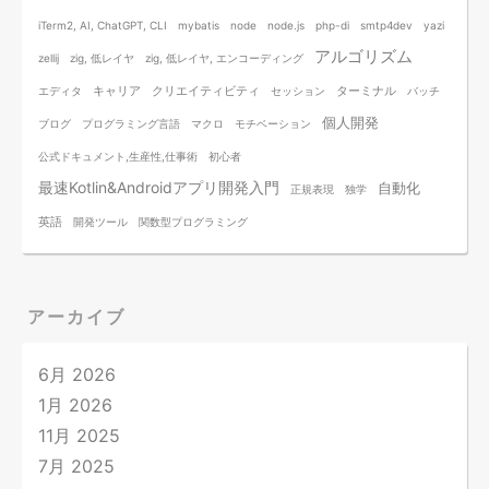
iTerm2, AI, ChatGPT, CLI
mybatis
node
node.js
php-di
smtp4dev
yazi
アルゴリズム
zellij
zig, 低レイヤ
zig, 低レイヤ, エンコーディング
キャリア
クリエイティビティ
ターミナル
エディタ
セッション
バッチ
個人開発
ブログ
プログラミング言語
マクロ
モチベーション
公式ドキュメント,生産性,仕事術
初心者
最速Kotlin&Androidアプリ開発入門
自動化
正規表現
独学
英語
開発ツール
関数型プログラミング
アーカイブ
6月 2026
1月 2026
11月 2025
7月 2025