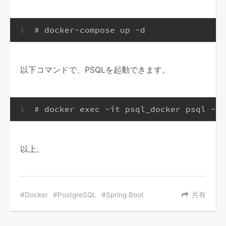
# docker-compose up -d
1
以下コマンドで、PSQLを起動できます。
# docker exec -it psql_docker psql -U 
1
以上。
Docker
PostgreSQL
Spring Boot
共有