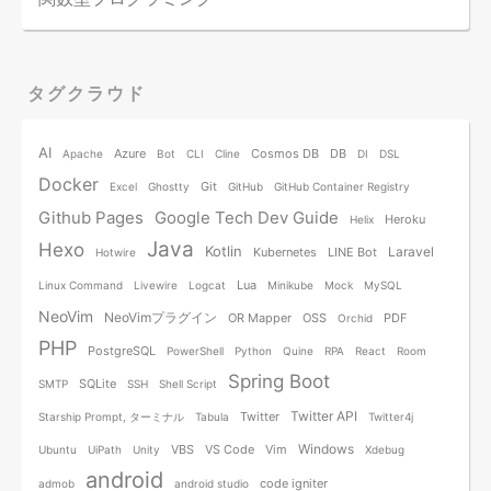
タグクラウド
AI
Azure
Cosmos DB
DB
Apache
Bot
CLI
Cline
DI
DSL
Docker
Git
Excel
Ghostty
GitHub
GitHub Container Registry
Github Pages
Google Tech Dev Guide
Heroku
Helix
Java
Hexo
Kotlin
Laravel
Kubernetes
LINE Bot
Hotwire
Lua
Linux Command
Livewire
Logcat
Minikube
Mock
MySQL
NeoVim
NeoVimプラグイン
OR Mapper
OSS
PDF
Orchid
PHP
PostgreSQL
PowerShell
Python
Quine
RPA
React
Room
Spring Boot
SQLite
SMTP
SSH
Shell Script
Twitter API
Twitter
Starship Prompt, ターミナル
Tabula
Twitter4j
Windows
VBS
VS Code
Vim
Ubuntu
UiPath
Unity
Xdebug
android
code igniter
admob
android studio