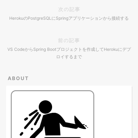
次の記事
HerokuのPostgreSQLにSpringアプリケーションから接続する
前の記事
VS CodeからSpring Bootプロジェクトを作成してHerokuにデプ
ロイするまで
ABOUT