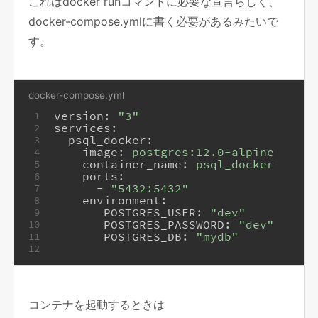
これはdocker runコマンドに必要な宣言らしく、
docker-compose.ymlに書く必要があるみたいで
す。
docker-compose.yml
version:
"3"
1
services:
2
psql_docker:
3
image:
postgres:12.0-alpine
4
container_name:
psql_docker
5
ports:
6
-
"5432:5432"
7
environment:
8
POSTGRES_USER:
"dev"
9
POSTGRES_PASSWORD:
"dev"
10
POSTGRES_DB:
"mydb"
11
12
コンテナを起動するときは