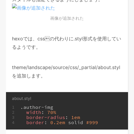
画像が追加された
hexoでは、cssの代わりに.styl形式を使用してい
るようです。
theme/landscape/source/css/_partial/about.styl
を追加します。
about.styl
.author-img
1
width
: 
70%
2
border-radius
: 
1em
3
border
: 
0.2em
 solid 
#999
4