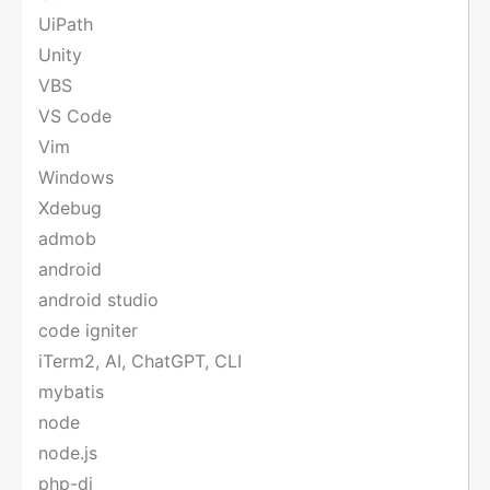
UiPath
Unity
VBS
VS Code
Vim
Windows
Xdebug
admob
android
android studio
code igniter
iTerm2, AI, ChatGPT, CLI
mybatis
node
node.js
php-di