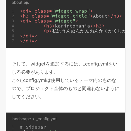
about.ejs
<
div
class
=
"widget-wrap"
>
1
<
h3
class
=
"widget-title"
>
About
</
h3
>
2
<
div
class
=
"widget"
>
3
<
h3
>
karintomania
</
h3
>
4
<
p
>
私はうんぬんかんぬんかくかくしか
5
</
div
>
6
</
div
>
7
そして、widgetを追加するには、_config.ymlをい
じる必要があります。
この_config.ymlは使用しているテーマ内のものな
ので、プロジェクト全体のものと間違わないように
してください。
landscape > _config.yml
# Sidebar
1