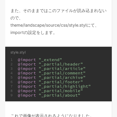
また、そのままではこのファイルが読み込まれない
ので、
theme/landscape/source/css/style.stylにて、
importの設定をします。
style.styl
@import
"_extend"
1
@import
"_partial/header"
2
@import
"_partial/article"
3
@import
"_partial/comment"
4
@import
"_partial/archive"
5
@import
"_partial/footer"
6
@import
"_partial/highlight"
7
@import
"_partial/mobile"
8
@import
"_partial/about"
9
これで画像が表示されるようになりました。