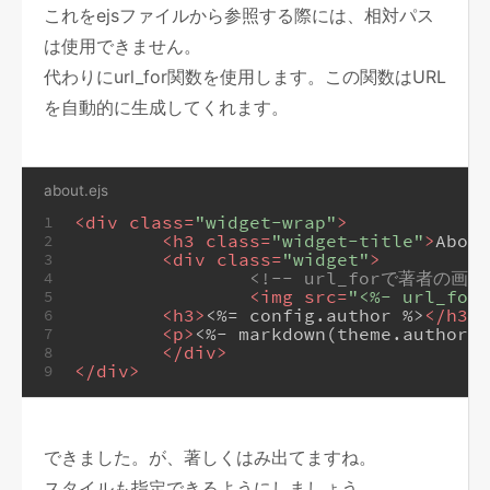
これをejsファイルから参照する際には、相対パス
は使用できません。
代わりにurl_for関数を使用します。この関数はURL
を自動的に生成してくれます。
about.ejs
<
div
class
=
"widget-wrap"
>
1
<
h3
class
=
"widget-title"
>
About
2
<
div
class
=
"widget"
>
3
<!-- url_forで著者の画
4
<
img
src
=
"<%- url_for(
5
<
h3
>
<%= config.author %>
</
h3
>
6
<
p
>
<%- markdown(theme.author_d
7
</
div
>
8
</
div
>
9
できました。が、著しくはみ出てますね。
スタイルも指定できるようにしましょう。