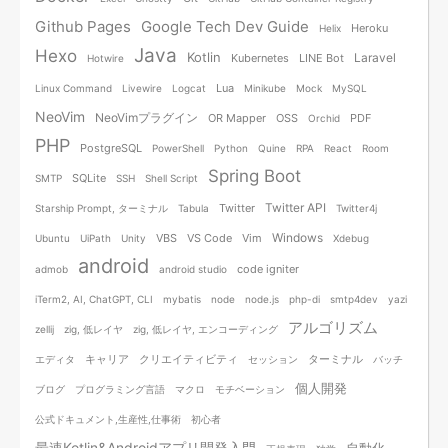
Github Pages
Google Tech Dev Guide
Heroku
Helix
Java
Hexo
Kotlin
Laravel
Kubernetes
LINE Bot
Hotwire
Lua
Linux Command
Livewire
Logcat
Minikube
Mock
MySQL
NeoVim
NeoVimプラグイン
OR Mapper
OSS
PDF
Orchid
PHP
PostgreSQL
PowerShell
Python
Quine
RPA
React
Room
Spring Boot
SQLite
SMTP
SSH
Shell Script
Twitter API
Twitter
Starship Prompt, ターミナル
Tabula
Twitter4j
Windows
VBS
VS Code
Vim
Ubuntu
UiPath
Unity
Xdebug
android
code igniter
admob
android studio
iTerm2, AI, ChatGPT, CLI
mybatis
node
node.js
php-di
smtp4dev
yazi
アルゴリズム
zellij
zig, 低レイヤ
zig, 低レイヤ, エンコーディング
キャリア
クリエイティビティ
ターミナル
エディタ
セッション
バッチ
個人開発
ブログ
プログラミング言語
マクロ
モチベーション
公式ドキュメント,生産性,仕事術
初心者
最速Kotlin&Androidアプリ開発入門
自動化