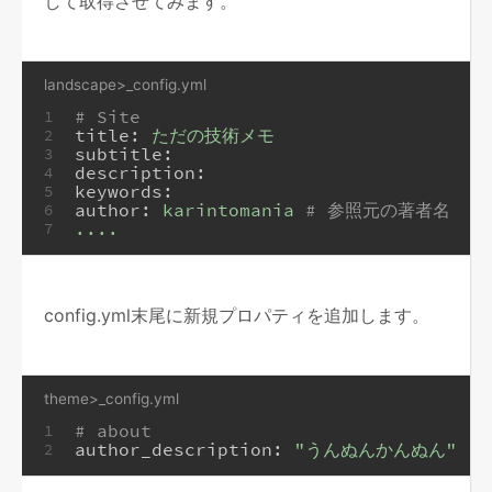
して取得させてみます。
landscape>_config.yml
# Site
1
title:
ただの技術メモ
2
subtitle:
3
description:
4
keywords:
5
author:
karintomania
# 参照元の著者名
6
....
7
config.yml末尾に新規プロパティを追加します。
theme>_config.yml
# about
1
author_description:
"うんぬんかんぬん"
2