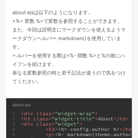
about.ejsは以下のようになります。
<%= 変数 %>で変数を参照することができます。
また、今回は説明文にマークダウンを使えるようマ
ークダウンヘルパー markdown()を使用していま
す。
ヘルパーを使用する際は<%- 関数 %>と%の後にハ
イフンを続けます。
単なる変数参照の時と若干記法が違うので気をつけ
てください。
about.ejs
<
div
class
=
"widget-wrap"
>
1
<
h3
class
=
"widget-title"
>
About
</
h3
>
2
<
div
class
=
"widget"
>
3
<
h3
>
<%= config.author %>
</
h3
>
4
<
p
>
<%- markdown(theme.author_d
5