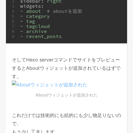
sidebar:
right
2
widgets:
3
-
about
# aboutを追加
4
-
category
5
-
tag
6
-
tagcloud
7
-
archive
8
-
recent_posts
9
そしてHexo serverコマンドでサイトをプレビュー
するとAboutウィジェットが追加されているはずで
す。
Aboutウィジェットが追加された
これだけでは技術的にも絵的にも少し物足りないの
で、
もう少し工夫します。