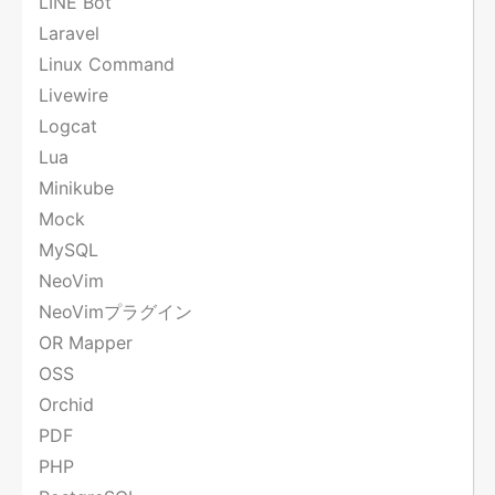
LINE Bot
Laravel
Linux Command
Livewire
Logcat
Lua
Minikube
Mock
MySQL
NeoVim
NeoVimプラグイン
OR Mapper
OSS
Orchid
PDF
PHP