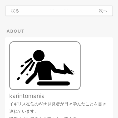
…
…
戻る
次へ
ABOUT
karintomania
イギリス在住のWeb開発者が日々学んだことを書き
連ねています。