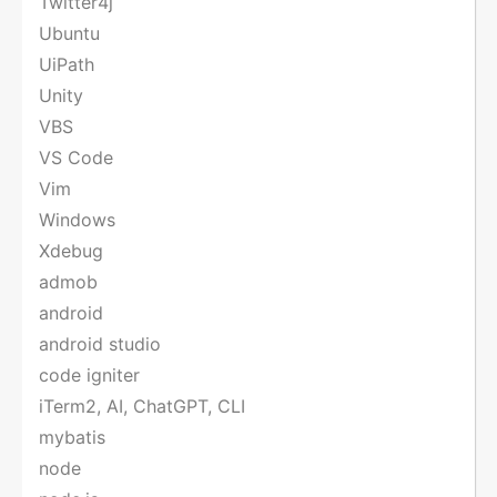
Twitter4j
Ubuntu
UiPath
Unity
VBS
VS Code
Vim
Windows
Xdebug
admob
android
android studio
code igniter
iTerm2, AI, ChatGPT, CLI
mybatis
node