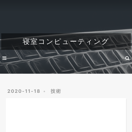
Home
About
Dev
寝室コンピューティング
Engineer's life
2020-11-18
技術