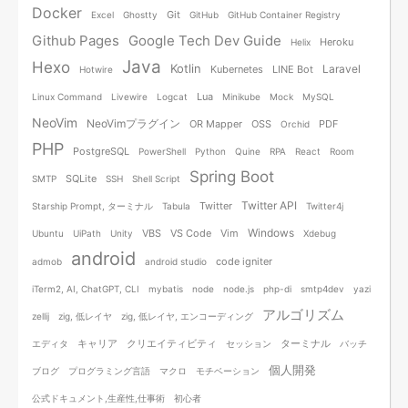
Docker
Git
Excel
Ghostty
GitHub
GitHub Container Registry
Github Pages
Google Tech Dev Guide
Heroku
Helix
Java
Hexo
Kotlin
Laravel
Kubernetes
LINE Bot
Hotwire
Lua
Linux Command
Livewire
Logcat
Minikube
Mock
MySQL
NeoVim
NeoVimプラグイン
OR Mapper
OSS
PDF
Orchid
PHP
PostgreSQL
PowerShell
Python
Quine
RPA
React
Room
Spring Boot
SQLite
SMTP
SSH
Shell Script
Twitter API
Twitter
Starship Prompt, ターミナル
Tabula
Twitter4j
Windows
VBS
VS Code
Vim
Ubuntu
UiPath
Unity
Xdebug
android
code igniter
admob
android studio
iTerm2, AI, ChatGPT, CLI
mybatis
node
node.js
php-di
smtp4dev
yazi
アルゴリズム
zellij
zig, 低レイヤ
zig, 低レイヤ, エンコーディング
キャリア
クリエイティビティ
ターミナル
エディタ
セッション
バッチ
個人開発
ブログ
プログラミング言語
マクロ
モチベーション
公式ドキュメント,生産性,仕事術
初心者