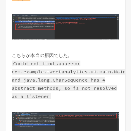
こちらが本当の原因でした。
Could not find accessor
com.example.tweetanalytics.ui.main.MainV
and java.lang.CharSequence has 4
abstract methods, so is not resolved
as a listener