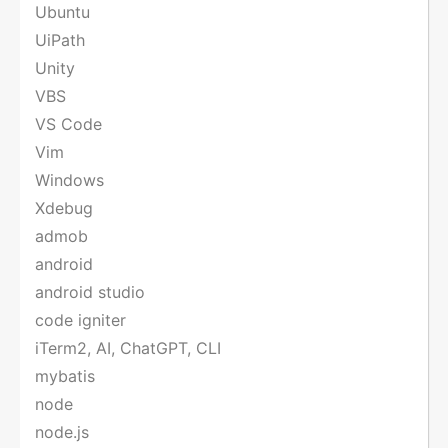
Ubuntu
UiPath
Unity
VBS
VS Code
Vim
Windows
Xdebug
admob
android
android studio
code igniter
iTerm2, AI, ChatGPT, CLI
mybatis
node
node.js