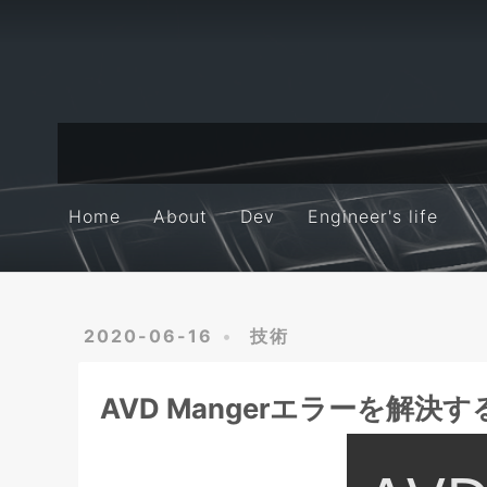
Home
About
Dev
Engineer's life
Home
About
Dev
Engineer's life
2020-06-16
技術
AVD Mangerエラーを解決す