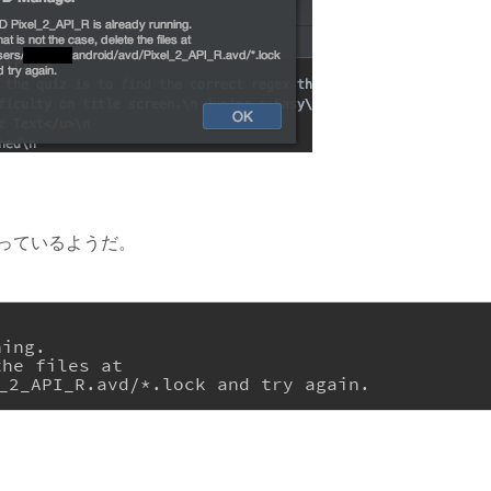
っているようだ。
ning.
the files at 
_2_API_R.avd/*.lock and try again.