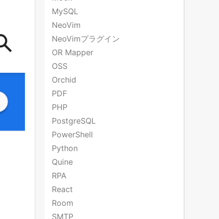
MySQL
NeoVim
NeoVimプラグイン
OR Mapper
OSS
Orchid
PDF
PHP
PostgreSQL
PowerShell
Python
Quine
RPA
React
Room
SMTP