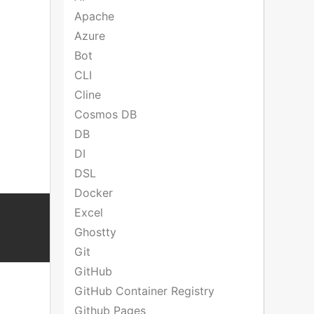
Apache
Azure
Bot
CLI
Cline
Cosmos DB
DB
DI
DSL
Docker
Excel
Ghostty
Git
GitHub
GitHub Container Registry
Github Pages