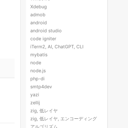
Xdebug
admob
android
android studio
code igniter
iTerm2, AI, ChatGPT, CLI
mybatis
node
node.js
php-di
smtp4dev
yazi
zellij
zig, 低レイヤ
zig, 低レイヤ, エンコーディング
アルゴリズム