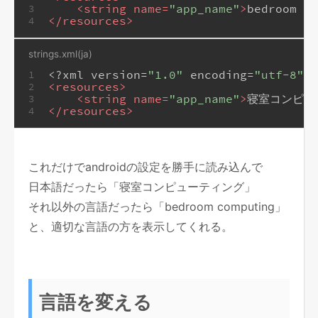
<
string
name
=
"app_name"
>
bedroom co
3
</
resources
>
4
strings.xml(ja)
<?xml version=
"1.0"
 encoding=
"utf-8"
?>
1
<
resources
>
2
<
string
name
=
"app_name"
>
寝室コンピュ
3
</
resources
>
4
これだけでandroidの設定を勝手に読み込んで
日本語だったら「寝室コンピューティング」
それ以外の言語だったら「bedroom computing」
と、適切な言語の方を表示してくれる。
言語を変える