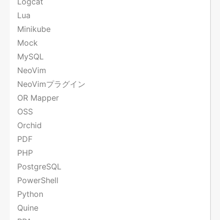
Logcat
Lua
Minikube
Mock
MySQL
NeoVim
NeoVimプラグイン
OR Mapper
OSS
Orchid
PDF
PHP
PostgreSQL
PowerShell
Python
Quine