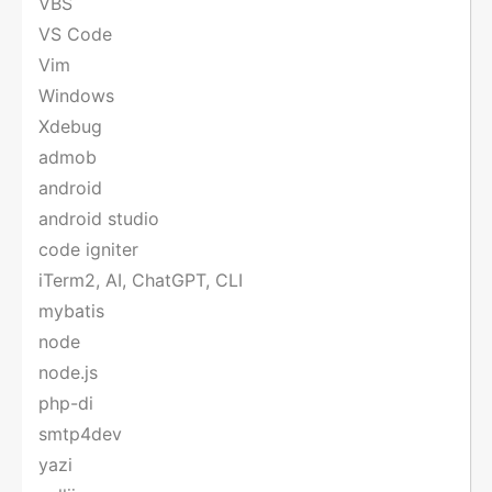
VBS
VS Code
Vim
Windows
Xdebug
admob
android
android studio
code igniter
iTerm2, AI, ChatGPT, CLI
mybatis
node
node.js
php-di
smtp4dev
yazi