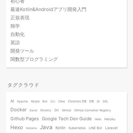
初心者
最速Kotlin&Androidアプリ開発入門
正規表現
独学
自動化
英語
開発ツール
関数型プログラミング
タグクラウド
AI
Azure
Cosmos DB
DB
Apache
Bot
CLI
Cline
DI
DSL
Docker
Git
Excel
Ghostty
GitHub
GitHub Container Registry
Github Pages
Google Tech Dev Guide
Heroku
Helix
Java
Hexo
Kotlin
Laravel
Kubernetes
LINE Bot
Hotwire