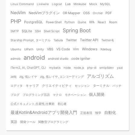
Lua
Linux Command
Livewire
Logcat
Minikube
Mock
MySQL
NeoVim
NeoVimプラグイン
OR Mapper
OSS
PDF
Orchid
PHP
PostgreSQL
PowerShell
Python
Quine
RPA
React
Room
Spring Boot
SQLite
SMTP
SSH
Shell Script
Twitter API
Twitter
Starship Prompt, ターミナル
Tabula
Twitter4j
Windows
VBS
VS Code
Vim
Ubuntu
UiPath
Unity
Xdebug
android
code igniter
admob
android studio
iTerm2, AI, ChatGPT, CLI
mybatis
node
node.js
php-di
smtp4dev
yazi
アルゴリズム
zellij
zig, 低レイヤ
zig, 低レイヤ, エンコーディング
キャリア
クリエイティビティ
ターミナル
エディタ
セッション
バッチ
個人開発
ブログ
プログラミング言語
マクロ
モチベーション
公式ドキュメント,生産性,仕事術
初心者
最速Kotlin&Androidアプリ開発入門
自動化
正規表現
独学
英語
開発ツール
関数型プログラミング