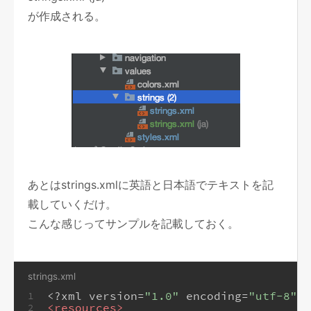
が作成される。
あとはstrings.xmlに英語と日本語でテキストを記
載していくだけ。
こんな感じってサンプルを記載しておく。
strings.xml
<?xml version=
"1.0"
 encoding=
"utf-8"
?>
1
<
resources
>
2