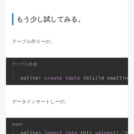
もう少し試してみる。
テーブル作りーの、
テーブル作成
1
sqlite
>
create table
 tbl1(id 
smallint
,
2
データインサートしーの、
insert
sqlite
>
insert into
 tbl1 
values
(
1
,
'tan
1