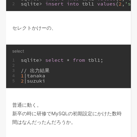
sqlite
>
insert into
 tbl1 
values
(
2
,
'suz
2
セレクトかけーの、
select
sqlite
>
select
*
from
 tbl1;
1
2
/
/
 出力結果
3
1
|
tanaka
4
2
|
suzuki
5
普通に動く。
新卒の時に研修でMySQLの初期設定にかけた数時
間はなんだったんだろうか。