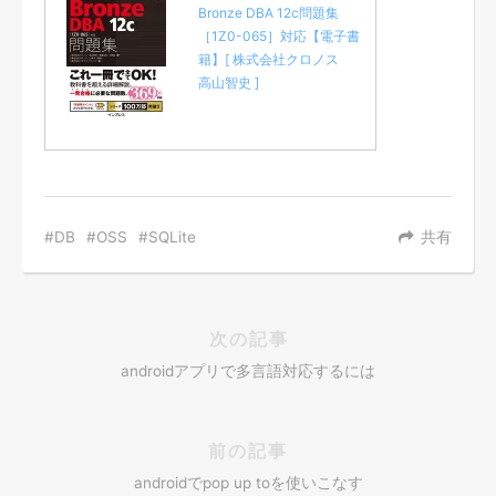
Bronze DBA 12c問題集
［1Z0-065］対応【電子書
籍】[ 株式会社クロノス
高山智史 ]
DB
OSS
SQLite
共有
次の記事
androidアプリで多言語対応するには
前の記事
androidでpop up toを使いこなす