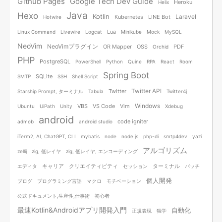
Github Pages
Google Tech Dev Guide
Heroku
Helix
Java
Hexo
Kotlin
Laravel
Kubernetes
LINE Bot
Hotwire
Lua
Linux Command
Livewire
Logcat
Minikube
Mock
MySQL
NeoVim
NeoVimプラグイン
OR Mapper
OSS
PDF
Orchid
PHP
PostgreSQL
PowerShell
Python
Quine
RPA
React
Room
Spring Boot
SQLite
SMTP
SSH
Shell Script
Twitter API
Twitter
Starship Prompt, ターミナル
Tabula
Twitter4j
Windows
VBS
VS Code
Vim
Ubuntu
UiPath
Unity
Xdebug
android
code igniter
admob
android studio
iTerm2, AI, ChatGPT, CLI
mybatis
node
node.js
php-di
smtp4dev
yazi
アルゴリズム
zellij
zig, 低レイヤ
zig, 低レイヤ, エンコーディング
キャリア
クリエイティビティ
ターミナル
エディタ
セッション
バッチ
個人開発
ブログ
プログラミング言語
マクロ
モチベーション
公式ドキュメント,生産性,仕事術
初心者
最速Kotlin&Androidアプリ開発入門
自動化
正規表現
独学