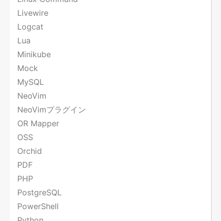
Livewire
Logcat
Lua
Minikube
Mock
MySQL
NeoVim
NeoVimプラグイン
OR Mapper
OSS
Orchid
PDF
PHP
PostgreSQL
PowerShell
Python