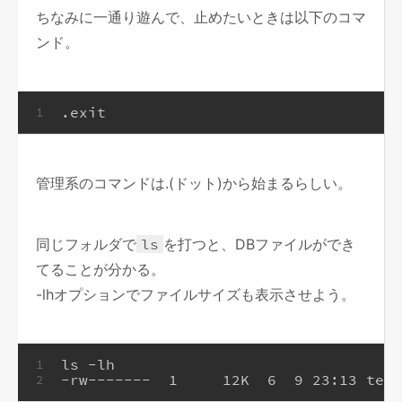
ちなみに一通り遊んで、止めたいときは以下のコマ
ンド。
.exit
1
管理系のコマンドは.(ドット)から始まるらしい。
同じフォルダで
ls
を打つと、DBファイルができ
てることが分かる。
-lhオプションでファイルサイズも表示させよう。
ls -lh
1
-rw-------  1     12K  6  9 23:13 test
2