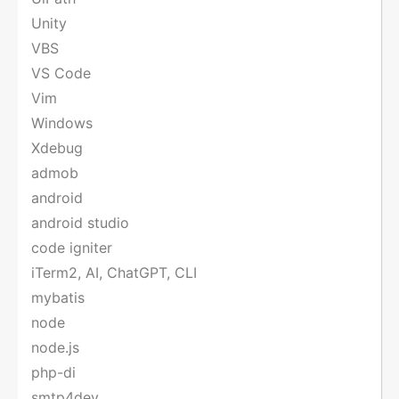
Unity
VBS
VS Code
Vim
Windows
Xdebug
admob
android
android studio
code igniter
iTerm2, AI, ChatGPT, CLI
mybatis
node
node.js
php-di
smtp4dev