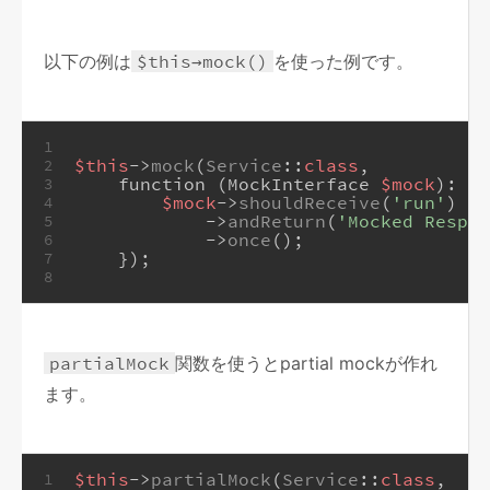
以下の例は
$this→mock()
を使った例です。
1
$this
->
mock
(
Service
::
class
, 
2
    function (MockInterface 
$mock
): 
vo
3
$mock
->
shouldReceive
(
'run'
)
4
            ->
andReturn
(
'Mocked Respon
5
            ->
once
();
6
    });
7
8
partialMock
関数を使うとpartial mockが作れ
ます。
$this
->
partialMock
(
Service
::
class
, 
1