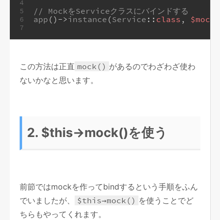
4
// MockをServiceクラスにバインドする
5
app
()->
instance
(
Service
::
class
, 
$mock
)
6
7
この方法は正直
mock()
があるのでわざわざ使わ
ないかなと思います。
2. $this→mock()を使う
前節ではmockを作ってbindするという手順をふん
でいましたが、
$this→mock()
を使うことでど
ちらもやってくれます。