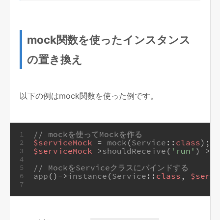
mock関数を使ったインスタンス
の置き換え
以下の例はmock関数を使った例です。
// mockを使ってMockを作る
1
$serviceMock
 = 
mock
(
Service
::
class
);
2
$serviceMock
->
shouldReceive
(
'run'
)->
an
3
4
// MockをServiceクラスにバインドする
5
app
()->
instance
(
Service
::
class
, 
$servi
6
7