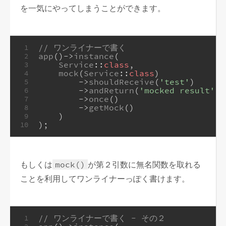
を一気にやってしまうことができます。
// ワンライナーで書く
1
app
()->
instance
(
2
Service
::
class
,
3
mock
(
Service
::
class
)
4
        ->
shouldReceive
(
'test'
)
5
        ->
andReturn
(
'mocked result'
)
6
        ->
once
()
7
        ->
getMock
()
8
    )
9
);
10
もしくは
mock()
が第２引数に無名関数を取れる
ことを利用してワンライナーっぽく書けます。
// ワンライナーで書く - その２
1