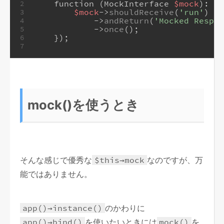
    function (MockInterface 
$mock
): 
vo
2
$mock
->
shouldReceive
(
'run'
)
3
            ->
andReturn
(
'Mocked Respon
4
            ->
once
();
5
    });
6
7
mock()を使うとき
そんな感じで優秀な
$this→mock
なのですが、万
能ではありません。
app()→instance()
のかわりに
app()→bind()
を使いたいときには
mock()
を