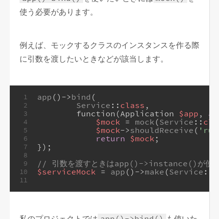
使う必要があります。
例えば、モックするクラスのインスタンスを作る際
に引数を渡したいときなどが該当します。
app
()->
bind
(
1
Service
::
class
,
2
        function(Application 
$app
, 
ar
3
$mock
 = 
mock
(
Service
::
cla
4
$mock
->
shouldReceive
(
'run
5
return
$mock
;
6
});
7
8
// 引数を渡すときはapp()->instance()が使
9
$serviceMock
 = 
app
()->
make
(
Service
::
c
10
11
私のプロジェクトでは
app()->bind()
も使いた