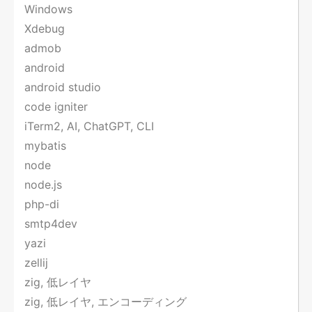
Windows
Xdebug
admob
android
android studio
code igniter
iTerm2, AI, ChatGPT, CLI
mybatis
node
node.js
php-di
smtp4dev
yazi
zellij
zig, 低レイヤ
zig, 低レイヤ, エンコーディング