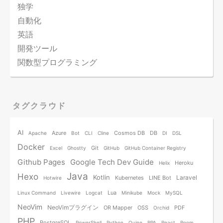
独学
自動化
英語
開発ツール
関数型プログラミング
タグクラウド
AI
Azure
Cosmos DB
DB
Apache
Bot
CLI
Cline
DI
DSL
Docker
Git
Excel
Ghostty
GitHub
GitHub Container Registry
Github Pages
Google Tech Dev Guide
Heroku
Helix
Java
Hexo
Kotlin
Laravel
Kubernetes
LINE Bot
Hotwire
Lua
Linux Command
Livewire
Logcat
Minikube
Mock
MySQL
NeoVim
NeoVimプラグイン
OR Mapper
OSS
PDF
Orchid
PHP
PostgreSQL
PowerShell
Python
Quine
RPA
React
Room