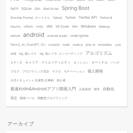
Spring Boot
SQLite
SMTP
SSH
Shell Script
Twitter API
Twitter
Starship Prompt, ターミナル
Tabula
Twitter4j
Windows
VBS
VS Code
Vim
Ubuntu
UiPath
Unity
Xdebug
android
code igniter
admob
android studio
iTerm2, AI, ChatGPT, CLI
mybatis
node
node.js
php-di
smtp4dev
yazi
アルゴリズム
zellij
zig, 低レイヤ
zig, 低レイヤ, エンコーディング
キャリア
クリエイティビティ
ターミナル
エディタ
セッション
バッチ
個人開発
ブログ
プログラミング言語
マクロ
モチベーション
公式ドキュメント,生産性,仕事術
初心者
最速Kotlin&Androidアプリ開発入門
自動化
正規表現
独学
英語
開発ツール
関数型プログラミング
アーカイブ