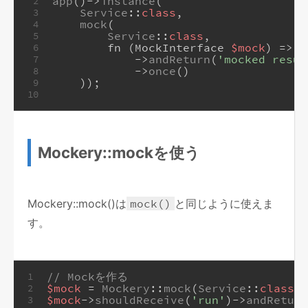
app
()->
instance
(
2
Service
::
class
,
3
mock
(
4
Service
::
class
,
5
        fn (MockInterface 
$mock
) => 
$
6
            ->
andReturn
(
'mocked resul
7
            ->
once
()
8
    ));
9
10
Mockery::mockを使う
Mockery::mock()は
mock()
と同じように使えま
す。
// Mockを作る
1
$mock
 = 
Mockery
::
mock
(
Service
::
class
);
2
$mock
->
shouldReceive
(
'run'
)->
andReturn
3