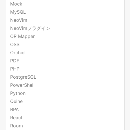
Mock
MySQL
NeoVim
NeoVimプラグイン
OR Mapper
OSS
Orchid
PDF
PHP
PostgreSQL
PowerShell
Python
Quine
RPA
React
Room