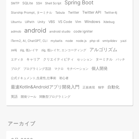
Spring Boot
SQLite
SMTP
SSH
Shell Script
Twitter API
Twitter
Starship Prompt, ターミナル
Tabula
Twitter4j
Windows
VBS
VS Code
Vim
Ubuntu
UiPath
Unity
Xdebug
android
code igniter
admob
android studio
iTerm2, AI, ChatGPT, CLI
mybatis
node
node.js
php-di
smtp4dev
yazi
アルゴリズム
zellij
zig, 低レイヤ
zig, 低レイヤ, エンコーディング
キャリア
クリエイティビティ
ターミナル
エディタ
セッション
バッチ
個人開発
ブログ
プログラミング言語
マクロ
モチベーション
公式ドキュメント,生産性,仕事術
初心者
最速Kotlin&Androidアプリ開発入門
自動化
正規表現
独学
英語
開発ツール
関数型プログラミング
アーカイブ