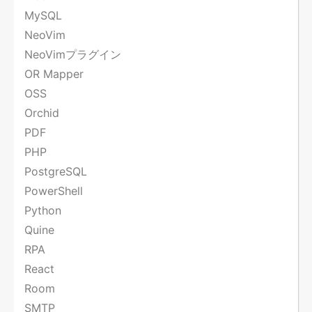
MySQL
NeoVim
NeoVimプラグイン
OR Mapper
OSS
Orchid
PDF
PHP
PostgreSQL
PowerShell
Python
Quine
RPA
React
Room
SMTP