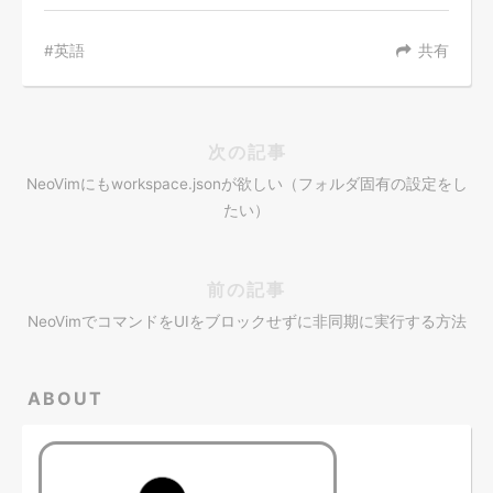
英語
共有
次の記事
NeoVimにもworkspace.jsonが欲しい（フォルダ固有の設定をし
たい）
前の記事
NeoVimでコマンドをUIをブロックせずに非同期に実行する方法
ABOUT