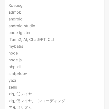
Xdebug
admob
android
android studio
code igniter
iTerm2, AI, ChatGPT, CLI
mybatis
node
node.js
php-di
smtp4dev
yazi
zellij
zig, 低レイヤ
zig, 低レイヤ, エンコーディング
アルゴリズム