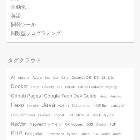
自動化
英語
開発ツール
関数型プログラミング
タグクラウド
AI
Azure
Cosmos DB
DB
Apache
Bot
CLI
Cline
DI
DSL
Docker
Git
Excel
Ghostty
GitHub
GitHub Container Registry
Github Pages
Google Tech Dev Guide
Heroku
Helix
Java
Hexo
Kotlin
Laravel
Kubernetes
LINE Bot
Hotwire
Lua
Linux Command
Livewire
Logcat
Minikube
Mock
MySQL
NeoVim
NeoVimプラグイン
OR Mapper
OSS
PDF
Orchid
PHP
PostgreSQL
PowerShell
Python
Quine
RPA
React
Room