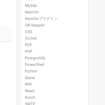
MySQL
NeoVim
NeoVimプラグイン
OR Mapper
OSS
Orchid
PDF
PHP
PostgreSQL
PowerShell
Python
Quine
RPA
React
Room
SMTP