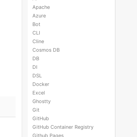
Apache
Azure
Bot
CLI
Cline
Cosmos DB
DB
DI
DSL
Docker
Excel
Ghostty
Git
GitHub
GitHub Container Registry
Github Pages