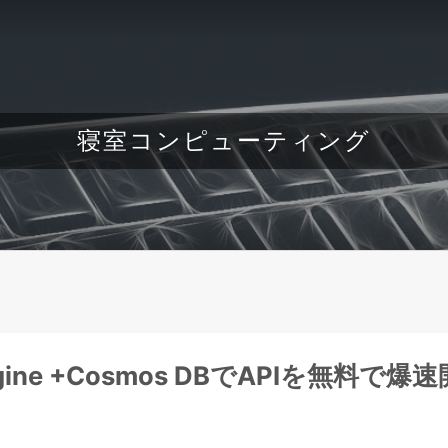
寝室コンピューティング
p Engine +Cosmos DBでAPIを無料で爆