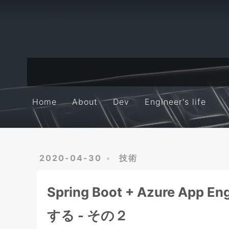
Home
About
Dev
Engineer's life
Home
About
Dev
Engineer's life
2020-04-30
技術
Spring Boot + Azure Ap
する - その２