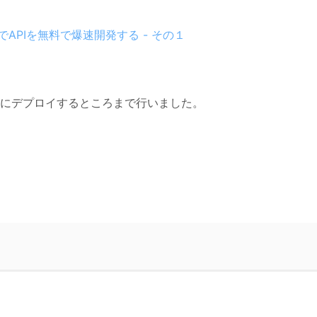
mos DBでAPIを無料で爆速開発する - その１
zureにデプロイするところまで行いました。
。