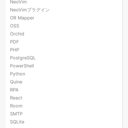
NeoVim
NeoVimプラグイン
OR Mapper
OSS
Orchid
PDF
PHP
PostgreSQL
PowerShell
Python
Quine
RPA
React
Room
SMTP
SQLite