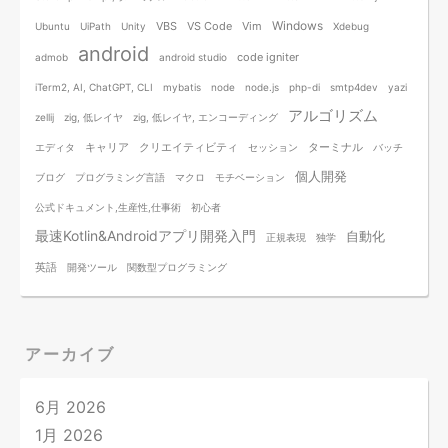
Windows
VBS
VS Code
Vim
Ubuntu
UiPath
Unity
Xdebug
android
code igniter
admob
android studio
iTerm2, AI, ChatGPT, CLI
mybatis
node
node.js
php-di
smtp4dev
yazi
アルゴリズム
zellij
zig, 低レイヤ
zig, 低レイヤ, エンコーディング
キャリア
クリエイティビティ
ターミナル
エディタ
セッション
バッチ
個人開発
ブログ
プログラミング言語
マクロ
モチベーション
公式ドキュメント,生産性,仕事術
初心者
最速Kotlin&Androidアプリ開発入門
自動化
正規表現
独学
英語
開発ツール
関数型プログラミング
アーカイブ
6月 2026
1月 2026