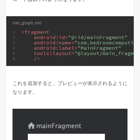
nav_graph.xml
<
fragment
1
android:id
=
"@+id/mainFragment"
2
android:name
=
"com.bedroomcomputing
3
android:label
=
"MainFragment"
4
tools:layout
=
"@layout/main_fragmen
5
    />
6
これを追加すると、プレビューが表示されるように
なります。