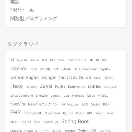
英語
開発ツール
関数型プログラミング
タグクラウド
AI
Azure
Cosmos DB
DB
Apache
Bot
CLI
Cline
DI
DSL
Docker
Git
Excel
Ghostty
GitHub
GitHub Container Registry
Github Pages
Google Tech Dev Guide
Heroku
Helix
Java
Hexo
Kotlin
Laravel
Kubernetes
LINE Bot
Hotwire
Lua
Linux Command
Livewire
Logcat
Minikube
Mock
MySQL
NeoVim
NeoVimプラグイン
OR Mapper
OSS
PDF
Orchid
PHP
PostgreSQL
PowerShell
Python
Quine
RPA
React
Room
Spring Boot
SQLite
SMTP
SSH
Shell Script
Twitter API
Twitter
Starship Prompt, ターミナル
Tabula
Twitter4j