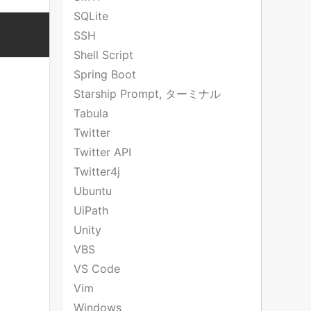
SQLite
SSH
Shell Script
Spring Boot
Starship Prompt, ターミナル
Tabula
Twitter
Twitter API
Twitter4j
Ubuntu
UiPath
Unity
VBS
VS Code
Vim
Windows