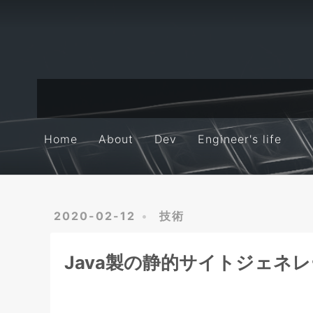
Home
About
Dev
Engineer's life
Home
About
Dev
Engineer's life
2020-02-12
技術
Java製の静的サイトジェネレ