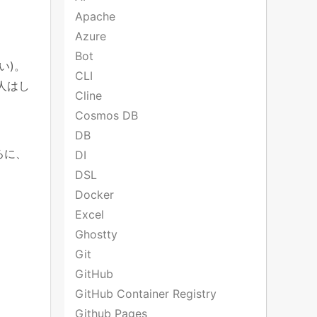
Apache
Azure
Bot
い)。
CLI
人はし
Cline
Cosmos DB
DB
ろに、
DI
DSL
Docker
Excel
Ghostty
Git
GitHub
GitHub Container Registry
Github Pages