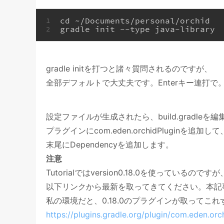
cd ~/Documents/personal/orchid
1
gradle init --type java-library
2
gradle initを打つと諸々質問されるのですが、
全部デフォルトで大丈夫です。Enterキー連打で
設定ファイルが生成されたら、build.gradleを
プラグインにcom.eden.orchidPluginを追加して
末尾にDependencyを追加します。
注意
Tutorialではversion0.18.0を使っているのですが
以下リンクから最新を取ってきてください。本記事執
私の環境だと、0.18.0のプラグインが取ってこ
https://plugins.gradle.org/plugin/com.eden.orc