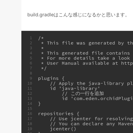
build.gradleはこんな感じになるかと思います。
/*
1
 * This file was generated by t
2
 *
3
 * This generated file contains
4
 * For more details take a look
5
 * User Manual available at htt
6
 */
7
8
plugins {
9
    // Apply the java-library p
10
    id 'java-library'
11
	// この一行を追加
12
	id 'com.eden.orchidPlug
13
}
14
15
repositories {
16
    // Use jcenter for resolvin
17
    // You can declare any Mave
18
    jcenter()
19