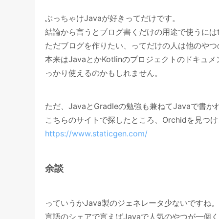
ぶっちゃけJavaが好きってだけです。
結論から言うとブログ書くだけの用途で使うにはto
ただブログを作りたい、ってだけの人は他のやつの方
本来はJavaとかKotlinのプロジェクトのド
っかり使えるのかもしれません。
ただ、JavaとGradleの勉強も兼ねてJav
こちらのサイトで探したところ、Orchidを見つ
https://www.staticgen.com/
余談
っていうかJava製のジェネレータ少ないですね
言語のシェアで言えばJavaで人気のやつが一個