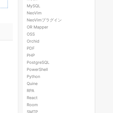
MySQL
NeoVim
NeoVimプラグイン
OR Mapper
OSS
Orchid
PDF
PHP
PostgreSQL
PowerShell
Python
Quine
RPA
React
Room
SMTP