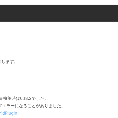
。
編集します。
、
、
筆時は0.18.2でした。
れずエラーになることがありました。
hidPlugin