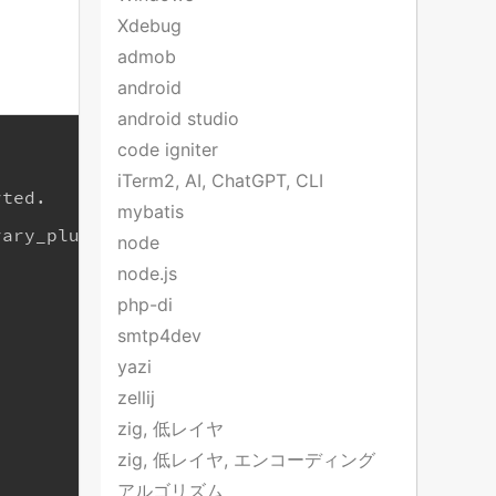
Xdebug
admob
android
android studio
code igniter
iTerm2, AI, ChatGPT, CLI
rted.
mybatis
rary_plugin.html
node
node.js
php-di
smtp4dev
yazi
zellij
zig, 低レイヤ
zig, 低レイヤ, エンコーディング
アルゴリズム