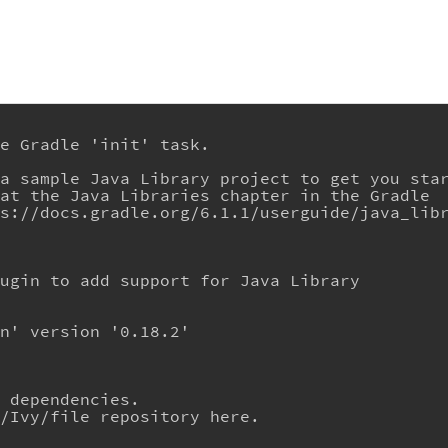
he Gradle 'init' task.
 a sample Java Library project to get you sta
 at the Java Libraries chapter in the Gradle
ps://docs.gradle.org/6.1.1/userguide/java_lib
lugin to add support for Java Library
in' version '0.18.2'
g dependencies.
n/Ivy/file repository here.